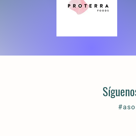
Sígueno
#aso