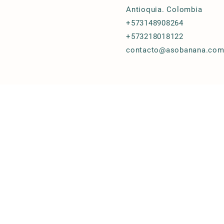
Antioquia. Colombia
+573148908264
+573218018122
contacto@asobanana.co