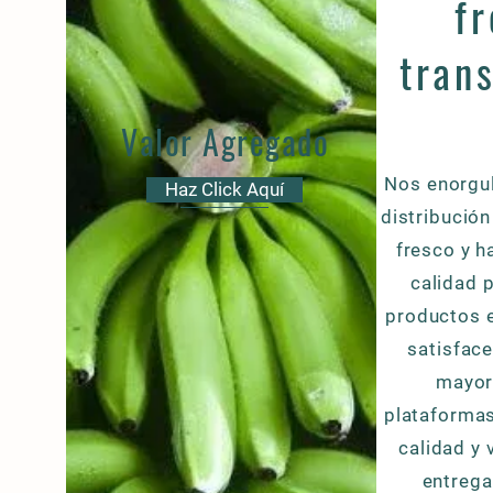
f
tran
Valor Agregado
Nos enorgul
Haz Click Aquí
distribució
fresco y h
calidad 
productos 
satisfac
mayor
plataformas
calidad y 
entreg