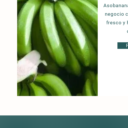
Asobanana
negocio 
fresco y 