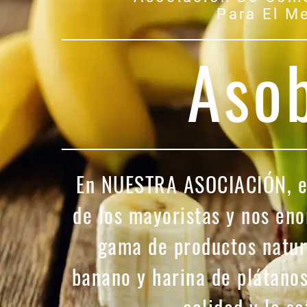
Para El M
Aso
En NUESTRA ASOCIACIÓN, e
de los mayoristas y nos en
gama de productos natura
banano y harina de plátanos